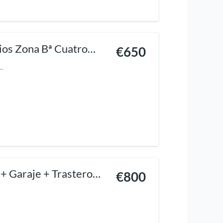
ios Zona Bª Cuatro
€650
..
+ Garaje + Trastero
€800