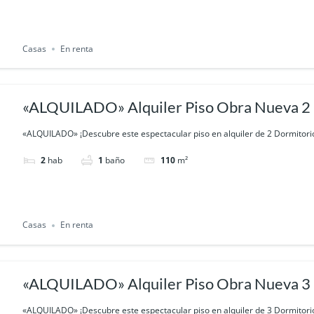
Casas
En renta
«ALQUILADO» Alquiler Piso Obra Nueva 2 
+ Trastero (Zona Nueva Barrio Peral)
«ALQUILADO» ¡Descubre este espectacular piso en alquiler de 2 Dormitorio
2
hab
1
baño
110
m²
Casas
En renta
«ALQUILADO» Alquiler Piso Obra Nueva 3 
+ Trastero (Zona Nueva Barrio Peral)
«ALQUILADO» ¡Descubre este espectacular piso en alquiler de 3 Dormitorio