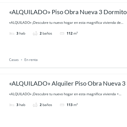
«ALQUILADO» Piso Obra Nueva 3 Dormitor
Trastero
«ALQUILADO» ¡Descubre tu nuevo hogar en esta magnífica vivienda de...
3
hab
2
baños
112
m²
Casas
En renta
«ALQUILADO» Alquiler Piso Obra Nueva 3 
Trastero (Zona Nueva B. Peral)
«ALQUILADO» ¡Descubre tu nuevo hogar en esta magnífica vivienda +...
3
hab
2
baños
113
m²