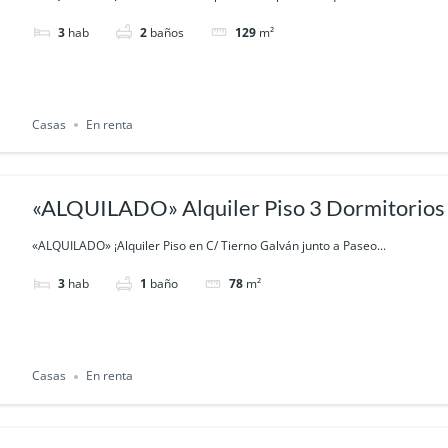
3
hab
2
baños
129
m²
Casas
En renta
«ALQUILADO» Alquiler Piso 3 Dormitorios J
Cartagena
«ALQUILADO» ¡Alquiler Piso en C/ Tierno Galván junto a Paseo...
3
hab
1
baño
78
m²
Casas
En renta