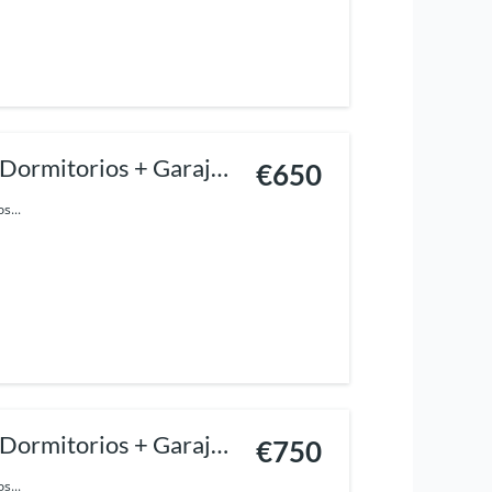
Dormitorios + Garaje
€650
s...
Dormitorios + Garaje
€750
s...