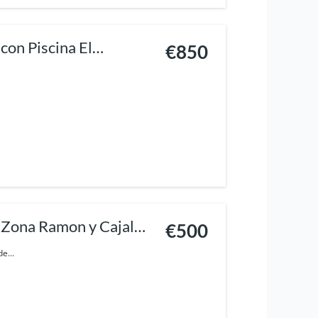
on Piscina El
€850
 Zona Ramon y Cajal
€500
e...