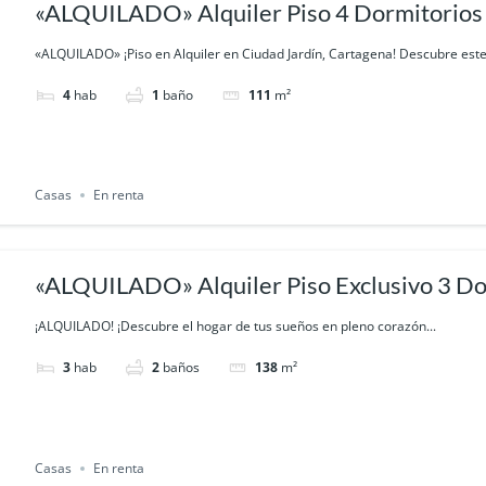
«ALQUILADO» Alquiler Piso 4 Dormitorios
Ciudad Jardín
«ALQUILADO» ¡Piso en Alquiler en Ciudad Jardín, Cartagena! Descubre este.
4
hab
1
baño
111
m²
Casas
En renta
«ALQUILADO» Alquiler Piso Exclusivo 3 Do
Fernández Cartagena
¡ALQUILADO! ¡Descubre el hogar de tus sueños en pleno corazón...
3
hab
2
baños
138
m²
Casas
En renta