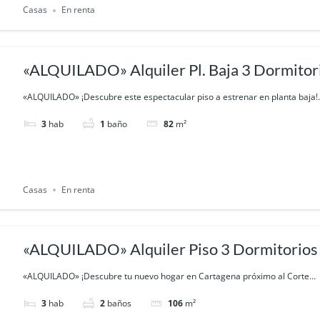
Casas
En renta
«ALQUILADO» Alquiler Pl. Baja 3 Dormitor
Santos (Cartagena)
«ALQUILADO» ¡Descubre este espectacular piso a estrenar en planta baja!.
3
hab
1
baño
82
m²
Casas
En renta
«ALQUILADO» Alquiler Piso 3 Dormitorios 
(Zona Corte Inglés Cartagena)
«ALQUILADO» ¡Descubre tu nuevo hogar en Cartagena próximo al Corte...
3
hab
2
baños
106
m²