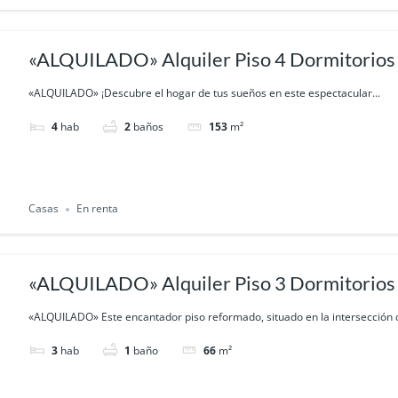
«ALQUILADO» Alquiler Piso 4 Dormitorios c
Esparragal (Murcia)
«ALQUILADO» ¡Descubre el hogar de tus sueños en este espectacular...
4
hab
2
baños
153
m²
Casas
En renta
«ALQUILADO» Alquiler Piso 3 Dormitorios
(Edificios de Marina)
«ALQUILADO» Este encantador piso reformado, situado en la intersección d
3
hab
1
baño
66
m²