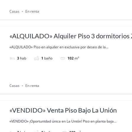
Casas
En renta
«ALQUILADO» Alquiler Piso 3 dormitorios
(Cartagena)
«ALQUILADO» Piso en alquiler en exclusiva por deseo de la...
3
hab
1
baño
102
m²
Casas
En renta
«VENDIDO» Venta Piso Bajo La Unión
«VENDIDO» ¡Oportunidad única en La Unión! Piso en planta baja...