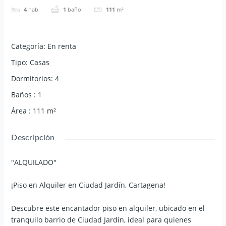
4
hab
1
baño
111
m²
Categoría
:
En renta
Tipo
:
Casas
Dormitorios
:
4
Baños
:
1
Área
:
111
m²
Descripción
"ALQUILADO"
¡Piso en Alquiler en Ciudad Jardín, Cartagena!
Descubre este encantador piso en alquiler, ubicado en el
tranquilo barrio de Ciudad Jardín, ideal para quienes