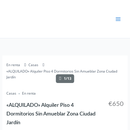
Ir
al
contenido
En renta
Casas
«ALQUILADO» Alquiler Piso 4 Dormitorios Sin Amueblar Zona Ciudad
Jardín
1/13
Casas
En renta
€650
«ALQUILADO» Alquiler Piso 4
Dormitorios Sin Amueblar Zona Ciudad
Jardín