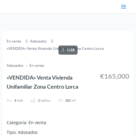
Ir
al
contenido
En venta
Adosados
«VENDIDA» Venta Vivienda Unifamiliar Zona Centro Lorca
1/28
Adosados
En venta
€165,000
«VENDIDA» Venta Vivienda
Unifamiliar Zona Centro Lorca
4
hab
2
baños
202
m²
Categoría
:
En venta
Tipo
:
Adosados