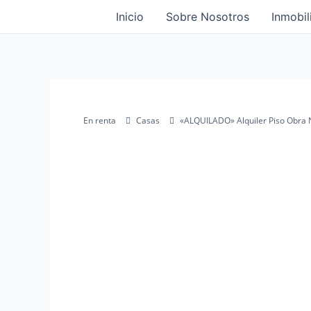
Ir
Inicio
Sobre Nosotros
Inmobil
al
contenido
En renta
Casas
«ALQUILADO» Alquiler Piso Obra N