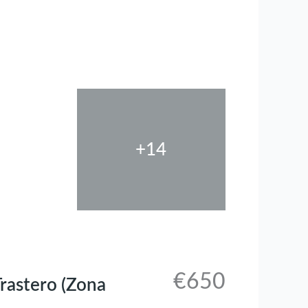
+14
€650
rastero (Zona