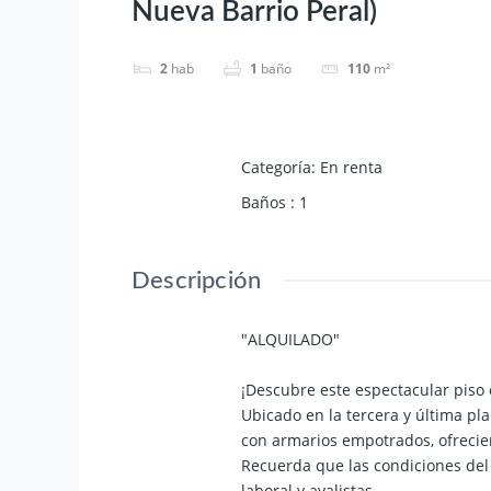
Nueva Barrio Peral)
2
hab
1
baño
110
m²
Categoría
:
En renta
Baños
:
1
Descripción
"ALQUILADO"
¡Descubre este espectacular piso 
Ubicado en la tercera y última pl
con armarios empotrados, ofreci
Recuerda que las condiciones del 
laboral y avalistas.