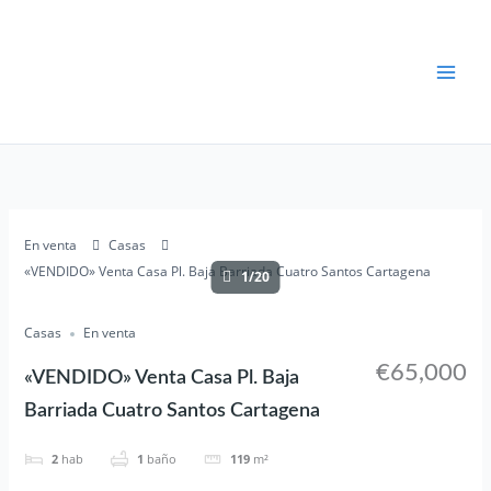
Ir
al
contenido
En venta
Casas
«VENDIDO» Venta Casa Pl. Baja Barriada Cuatro Santos Cartagena
1/20
Casas
En venta
€65,000
«VENDIDO» Venta Casa Pl. Baja
Barriada Cuatro Santos Cartagena
2
hab
1
baño
119
m²