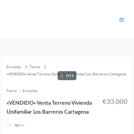
Ir
al
contenido
En venta
Tierra
«VENDIDO» Venta Terreno Vivienda Unifamiliar Los Barreros Cartagena
1/11
Tierra
En venta
€33,000
«VENDIDO» Venta Terreno Vivienda
Unifamiliar Los Barreros Cartagena
163
m²