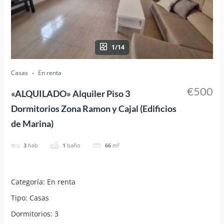
1/14
Casas
En renta
€500
«ALQUILADO» Alquiler Piso 3
Dormitorios Zona Ramon y Cajal (Edificios
de Marina)
3
hab
1
baño
66
m²
Categoría
:
En renta
Tipo
:
Casas
Dormitorios
:
3