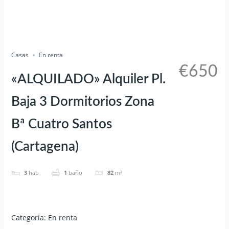
+11
Casas
En renta
€650
«ALQUILADO» Alquiler Pl.
Baja 3 Dormitorios Zona
Bª Cuatro Santos
(Cartagena)
3
hab
1
baño
82
m²
Categoría
:
En renta