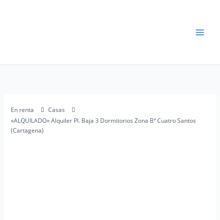
Ir
al
contenido
En renta
Casas
«ALQUILADO» Alquiler Pl. Baja 3 Dormitorios Zona Bª Cuatro Santos
(Cartagena)