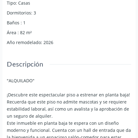
Tipo
:
Casas
Dormitorios
:
3
Baños
:
1
Área
:
82
m²
Año remodelado
:
2026
Descripción
"ALQUILADO"
¡Descubre este espectacular piso a estrenar en planta baja!
Recuerda que este piso no admite mascotas y se requiere
estabilidad laboral, así como un avalista y la aprobación de
un seguro de alquiler.
Este inmueble en planta baja te espera con un diseño
moderno y funcional. Cuenta con un hall de entrada que da
la bienvenida a un espacioso salón-comedor para estar