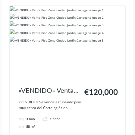
«VENDIDO» Venta
€120,000
Piso Zona Ciudad
«VENDIDO» Se vende estupendo piso
muy cerca del Corteinglés en...
Jardín Cartagena
3
hab
1
baño
88
m²