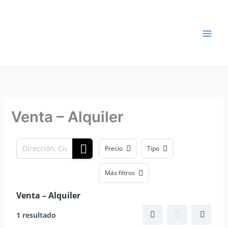
Ir
al
contenido
Venta – Alquiler
Precio
Tipo
Más filtros
Venta – Alquiler
1 resultado