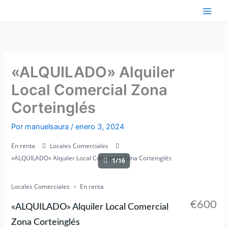
Ir
al
contenido
«ALQUILADO» Alquiler
Local Comercial Zona
Corteinglés
Por
manuelsaura
/
enero 3, 2024
En renta
Locales Comerciales
«ALQUILADO» Alquiler Local Comercial Zona Corteinglés
1/16
Locales Comerciales
En renta
€600
«ALQUILADO» Alquiler Local Comercial
Zona Corteinglés